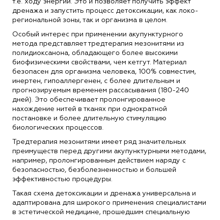
т.е. ходу энергии. Это и позволяет получить эффект
дренажа и запустить процесс детоксикации, как локо-
региональной зоны, так и организма в целом.
Особый интерес при применении акупунктурного
метода представляет тредтерапия мезонитями из
полидиоксанона, обладающего более высокими
биофизическими свойствами, чем кетгут. Материал
безопасен для организма человека, 100% совместим,
инертен, гипоаллергенен, с более длительным и
прогнозируемым временем рассасывания (180-240
дней). Это обеспечивает пролонгированное
нахождение нитей в тканях при однократной
постановке и более длительную стимуляцию
биологических процессов.
Тредтерапия мезонитями имеет ряд значительных
преимуществ перед другими акупунктурными методами,
например, пролонгированным действием наряду с
безопасностью, безболезненностью и большей
эффективностью процедуры.
Такая схема детоксикации и дренажа универсальна и
адаптирована для широкого применения специалистами
в эстетической медицине, прошедшим специальную