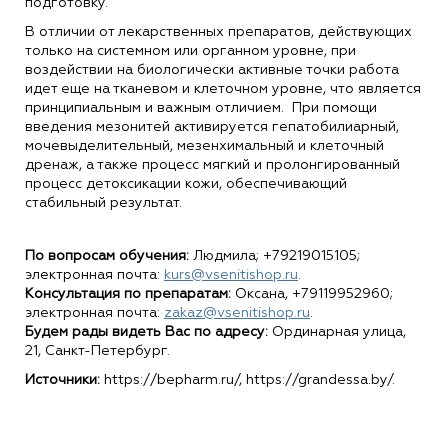
подготовку.
В отличии от лекарственных препаратов, действующих
только на системном или органном уровне, при
воздействии на биологически активные точки работа
идет еще на тканевом и клеточном уровне, что является
принципиальным и важным отличием. При помощи
введения мезонитей активируется гепатобилиарный,
мочевыделительный, мезенхимальный и клеточный
дренаж, а также процесс мягкий и пролонгированный
процесс детоксикации кожи, обеспечивающий
стабильный результат.
По вопросам обучения:
Людмила; +79219015105;
электронная почта:
kurs@vsenitishop.ru
.
Консультация по препаратам:
Оксана, +79119952960;
электронная почта:
zakaz@vsenitishop.ru
.
Будем рады видеть Вас по адресу:
Ординарная улица,
21, Санкт-Петербург.
Источники:
https://bepharm.ru/, https://grandessa.by/.