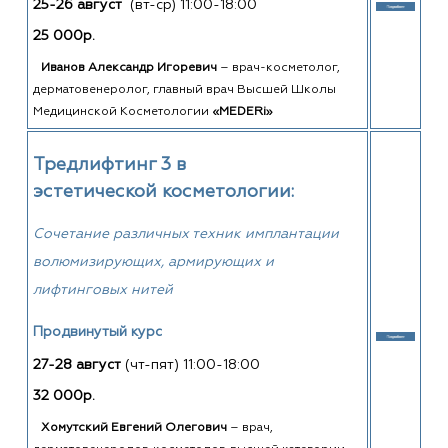
25-26 август
(вт-ср)
11:00-18:00
25 000р.
Иванов Александр Игоревич
–
врач-косметолог,
дерматовенеролог, главный врач Высшей Школы
Медицинской Косметологии
«MEDERi»
Тредлифтинг
3
в
эстетической
косметологии:
Сочетание различных техник имплантации
волюмизирующих, армирующих и
лифтинговых нитей
Продвинутый курс
27-28 август
(чт-пят)
11:00-18:00
32 000р.
Хомутский Евгений Олегович
– врач,