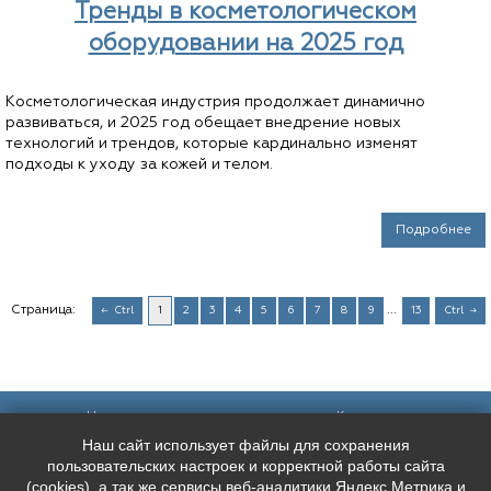
Тренды в косметологическом
оборудовании на 2025 год
Косметологическая индустрия продолжает динамично
развиваться, и 2025 год обещает внедрение новых
технологий и трендов, которые кардинально изменят
подходы к уходу за кожей и телом.
Подробнее
Страница:
...
Ctrl
1
2
3
4
5
6
7
8
9
13
Ctrl
Наш адрес:
Контакты:
Наш сайт использует файлы для сохранения
Санкт-Петербург,
+7 (
921
) 9606133
Каменноостровский пр. 61/2, вход в
+7 (
991
) 0165010
пользовательских настроек и корректной работы сайта
арку со стороны улицы Чапыгина
mederispb@yandex.ru
(cookies), а так же сервисы веб-аналитики Яндекс.Метрика и