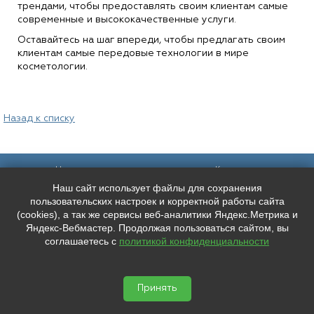
трендами, чтобы предоставлять своим клиентам самые
современные и высококачественные услуги.
Оставайтесь на шаг впереди, чтобы предлагать своим
клиентам самые передовые технологии в мире
косметологии.
Назад к списку
Наш адрес:
Контакты:
Наш сайт использует файлы для сохранения
Санкт-Петербург,
+7 (
921
) 9606133
Каменноостровский пр. 61/2, вход в
+7 (
991
) 0165010
пользовательских настроек и корректной работы сайта
арку со стороны улицы Чапыгина
mederispb@yandex.ru
(cookies), а так же сервисы веб-аналитики Яндекс.Метрика и
Режим работы: пн - пт: 10:00 - 18:00
Яндекс-Вебмастер. Продолжая пользоваться сайтом, вы
соглашаетесь с
политикой конфиденциальности
Мы в социальных сетях:
ООО "ЛУЧШЕЕ ЛИЦО"
ИНН: 7804667527 КПП: 780401001


ОГРН: 1207800038346
Принять