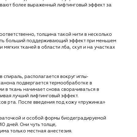
чивают более выраженный лифтинговый эффект за
Соответственно, толщина такой нити в несколько
дать больший поддерживающий эффект при меньшем
мягких тканей в области лба, скул и на участках
 спираль, располагается вокруг иглы-
ксанона подвергается термообработке в
и в ткань начинает снова сворачиваться в
чивая лучший лифтинговый эффект.
ков рта. После введения под кожу «пружинка»
й заточкой и особой формы биодеградируемой
0 дней. Они чуть толще,
има только местная анестезия.