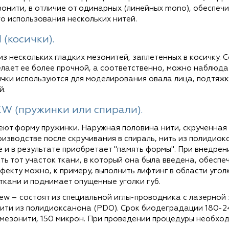
зонити, в отличие от одинарных (линейных mono), обеспе
о использования нескольких нитей.
(косички).
з нескольких гладких мезонитей, заплетенных в косичку. 
делает ее более прочной, а соответственно, можно наблю
чки используются для моделирования овала лица, подтяжки 
й.
W (пружинки или спирали).
ют форму пружинки. Наружная половина нити, скрученная в
оизводстве после скручивания в спираль, нить из полидио
и в результате приобретает "память формы". При внедрени
ть тот участок ткани, в который она была введена, обеспе
екту можно, к примеру, выполнить лифтинг в области угол
 ткани и поднимает опущенные уголки губ.
rew – состоят из специальной иглы-проводника с лазерно
ти из полидиоксанона (PDO). Срок биодеградации 180-24
мезонити, 150 микрон. При проведении процедуры необход