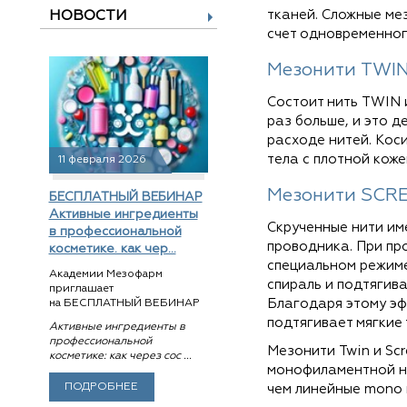
тканей. Сложные ме
НОВОСТИ
счет одновременног
Мезонити TWIN 
Состоит нить TWIN и
раз больше, и это 
расходе нитей. Коси
тела с плотной коже
11 февраля 2026
Мезонити SCRE
БЕСПЛАТНЫЙ ВЕБИНАР
Активные ингредиенты
Cкрученные нити име
в профессиональной
проводника. При пр
косметике. как чер...
специальном режиме 
Академии Мезофарм
спираль и подтягива
приглашает
Благодаря этому эфф
на БЕСПЛАТНЫЙ ВЕБИНАР
подтягивает мягкие
Активные ингредиенты в
профессиональной
Мезонити Twin и Sc
косметике: как через сос ...
монофиламентной ни
ПОДРОБНЕЕ
чем линейные mono 