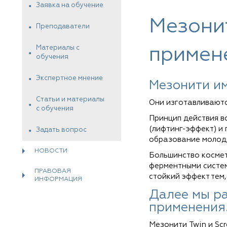
Заявка на обучение
Мезонит
Преподаватели
Материалы с
примен
обучения
Экспертное мнение
Мезонити им
Статьи и материалы
Они изготавливаютс
с обучения
Принцип действия в
(лифтинг-эффект) и
Задать вопрос
образование молоды
НОВОСТИ
Большинство косме
ферментными систем
ПРАВОВАЯ
стойкий эффект тем
ИНФОРМАЦИЯ
Далее мы ра
применения
Мезонити Twin и Scr