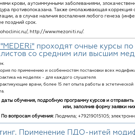
нями крови, аутоиммунными заболеваниями, злокачестве
ура противопоказана. Также омолаживающая коррекция с
ации, а в случае наличия воспаления любого генеза (инфе
е поздний срок.
hoclinic.ru/, http://www.mezoniti.ru/.
"MEDERi"
проходят очные курсы по 
листов со средним или высшим ме
к.
рия по применению и особенностям постановки всех модифика
рактика на моделях - для каждого слушателя.
рактикующие врачи, более 15 лет опыта работы в эстетической
а.
даты обучения, подробную программу курсов и отправить 
или, заполнив форму заявки ни
По вопросам обучения:
Людмила; +79219015105; электронн
инг. Применение ПДО-нитей модифи