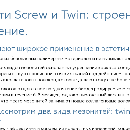
и Screw и Twin: строен
ение.
еют широкое применение в эстетич
я из безопасных полимерных материалов и не вызывают ал
сех видов мезонитей основан на укреплении каркаса соед
 препятствуют провисанию мягких тканей под действием гр
х коллагеновых волокон, которые делают кожу еще более
тологов отдают свое предпочтение биодеградируемым мез
ами в течение 6-8 месяцев, однако выраженный лифтинг-эф
, что место мезонитей занимают новые коллагеновые волок
ссмотрим два вида мезонитей: twin
.
ew - эффективны в коррекции возрастных изменений, корре