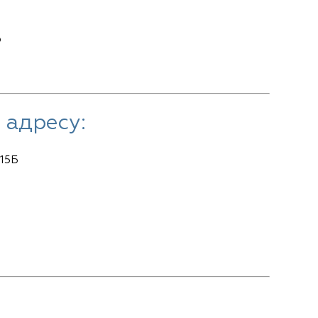
ю
 адресу:
.15Б