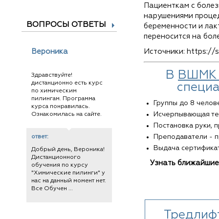
Пациенткам с болез
нарушениями процед
ВОПРОСЫ ОТВЕТЫ
беременности и лакт
переносится на боле
Источники: https://so
Вероника
В
ВШМК 
Здравствуйте!
дистанционно есть курс
специа
по химическим
пилингам. Программа
Группы до 8 челове
курса понравилась.
Исчерпывающая тео
Ознакомилась на сайте.
Постановка руки, п
Преподаватели - п
ответ:
Выдача сертификат
Добрый день, Вероника!
Дистанционного
Узнать ближайшие 
обучения по курсу
"Химические пилинги" у
нас на данный момент нет.
Все Обучен ...
Тредлифт