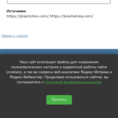
Источники:
https://plastichno.com/, https://kosmetola.com/.
Назад к списку
Наш адрес:
Контакты:
Наш сайт использует файлы для сохранения
Санкт-Петербург,
+7 (
921
) 9606133
Каменноостровский пр. 61/2, вход в
+7 (
991
) 0165010
пользовательских настроек и корректной работы сайта
арку со стороны улицы Чапыгина
mederispb@yandex.ru
(cookies), а так же сервисы веб-аналитики Яндекс.Метрика и
Режим работы: пн - пт: 10:00 - 18:00
Яндекс-Вебмастер. Продолжая пользоваться сайтом, вы
соглашаетесь с
политикой конфиденциальности
Мы в социальных сетях:
ООО "ЛУЧШЕЕ ЛИЦО"
ИНН: 7804667527 КПП: 780401001


ОГРН: 1207800038346
Принять