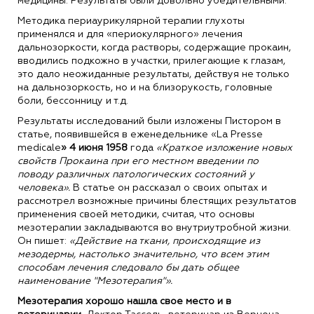
медицины. Результаты были довольно убедительными.
Методика периаурикулярной терапии глухоты
применялся и для «периокулярного» лечения
дальнозоркости, когда растворы, содержащие прокаин,
вводились подкожно в участки, прилегающие к глазам,
это дало неожиданные результаты, действуя не только
на дальнозоркость, но и на близорукость, головные
боли, бессонницу и т.д.
Результаты исследований были изложены Пистором в
статье, появившейся в еженедельнике «La Presse
medicale
» 4 июня 1958
года
«Краткое изложение новых
свойств Прокаина при его местном введении по
поводу различных патологических состояний у
человека».
В статье он рассказал о своих опытах и
рассмотрел возможные причины блестящих результатов
применения своей методики, считая, что основы
мезотерапии закладываются во внутриутробной жизни.
Он пишет:
«Действие на ткани, происходящие из
мезодермы, настолько значительно, что всем этим
способам лечения следовало бы дать общее
наименование "Мезотерапия"».
Мезотерапия хорошо нашла свое место и в