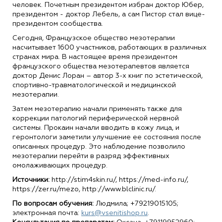
человек. Почетным президентом избран доктор Юбер,
президентом - доктор Лебель, а сам Пистор стал вице-
президентом сообщества.
Сегодня, Французское общество мезотерапии
насчитывает 1600 участников, работающих в различных
странах мира. В настоящее время президентом
французского общества мезотерапевтов является
доктор Денис Лоран – автор 3-х книг по эстетической,
спортивно-травматологической и медицинской
мезотерапии.
Затем мезотерапию начали применять также для
коррекции патологий периферической нервной
системы. Прокаин начали вводить в кожу лица, и
геронтологи заметили улучшение ее состояния после
описанных процедур. Это наблюдение позволило
мезотерапии перейти в разряд эффективных
омолаживающих процедур.
Источники:
http://stim4skin.ru/, https://med-info.ru/,
https://zer.ru/mezo, http://www.blclinic.ru/.
По вопросам обучения:
Людмила
; +79219015105;
электронная почта:
kurs@vsenitishop.ru
.