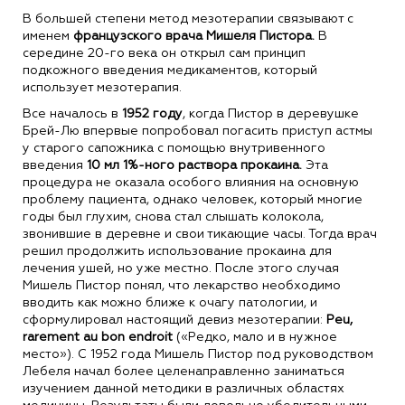
В большей степени метод мезотерапии связывают с
именем
французского врача Мишеля Пистора.
В
середине 20-го века он открыл сам принцип
подкожного введения медикаментов, который
использует мезотерапия.
Все началось в
1952 году
, когда Пистор в деревушке
Брей-Лю впервые попробовал погасить приступ астмы
у старого сапожника с помощью внутривенного
введения
10 мл 1%-ного раствора прокаина.
Эта
процедура не оказала особого влияния на основную
проблему пациента, однако человек, который многие
годы был глухим, снова стал слышать колокола,
звонившие в деревне и свои тикающие часы. Тогда врач
решил продолжить использование прокаина для
лечения ушей, но уже местно. После этого случая
Мишель Пистор понял, что лекарство необходимо
вводить как можно ближе к очагу патологии, и
сформулировал настоящий девиз мезотерапии:
Peu,
rarement au bon endroit
(«Редко, мало и в нужное
место»). С 1952 года Мишель Пистор под руководством
Лебеля начал более целенаправленно заниматься
изучением данной методики в различных областях