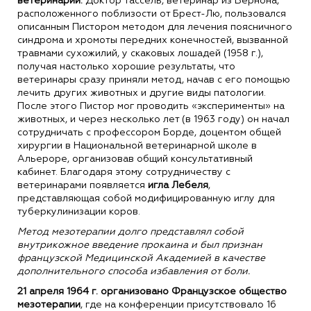
ветеринарии.
Доктор Тассель, ветеринар из Вернона,
расположенного поблизости от Брест-Лю, пользовался
описанным Пистором методом для лечения поясничного
синдрома и хромоты передних конечностей, вызванной
травмами сухожилий, у скаковых лошадей (1958 г.),
получая настолько хорошие результаты, что
ветеринары сразу приняли метод, начав с его помощью
лечить других животных и другие виды патологии.
После этого Пистор мог проводить «эксперименты» на
животных, и через несколько лет (в 1963 году) он начал
сотрудничать с профессором Борде, доцентом общей
хирургии в Национальной ветеринарной школе в
Альероре, организовав общий консультативный
кабинет. Благодаря этому сотрудничеству с
ветеринарами появляется
игла Лебеля
,
представляющая собой модифицированную иглу для
туберкулинизации коров.
Метод мезотерапии долго представлял собой
внутрикожное введение прокаина и был признан
французской Медицинской Академией в качестве
дополнительного способа избавления от боли.
21 апреля 1964 г. организовано Французское общество
мезотерапии
, где на конференции присутствовало 16