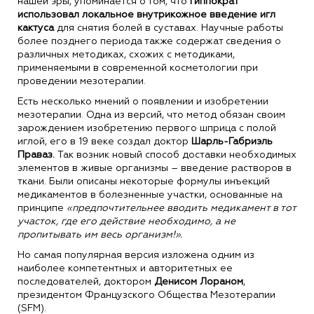
нашей эры, упоминается о том, что
Гиппократ
использовал локальное внутрикожное введение игл
кактуса
для снятия болей в суставах. Научные работы
более позднего периода также содержат сведения о
различных методиках, схожих с методиками,
применяемыми в современной косметологии при
проведении мезотерапии.
Есть несколько мнений о появлении и изобретении
мезотерапии. Одна из версий, что метод обязан своим
зарождением изобретению первого шприца с полой
иглой, его в 19 веке создал доктор
Шарль-Габриэль
Праваз.
Так возник новый способ доставки необходимых
элементов в живые организмы – введение растворов в
ткани. Были описаны некоторые формулы инъекций
медикаментов в болезненные участки, основанные на
принципе
«предпочтительнее вводить медикамент в тот
участок, где его действие необходимо, а не
пропитывать им весь организм!».
Но самая популярная версия изложена одним из
наиболее компетентных и авторитетных ее
последователей, доктором
Денисом Лораном
,
президентом Французского Общества Мезотерапии
(SFM).