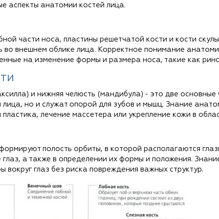
е аспекты анатомии костей лица.
бной части носа, пластины решетчатой кости и кости скулы
ь во внешнем облике лица. Корректное понимание анатоми
енные на изменение формы и размера носа, такие как рин
сти
ксилла) и нижняя челюсть (мандибула) - это две основные 
 лица, но и служат опорой для зубов и мышц. Знание анат
 пластика, лечение массетера или укрепление кожи в обла
формируют полость орбиты, в которой располагаются глазн
 глаз, а также в определении их формы и положения. Знан
ы вокруг глаз без риска повреждения важных структур.