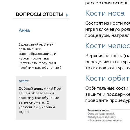
рассмотрим основны
Кости носа
ВОПРОСЫ ОТВЕТЫ
Состоят из кости ло
играя ключевую рол
Анна
процедуры, направл
Кости челю
Здравствуйте. У меня
есть высшее
фарм.образование , и
Верхняя челюсть (ма
курсы косметика
определяют контуры
-эстетиста. Могу ли я
таких как контурная
пройти у вас обучение ?
Кости орбит
ответ:
Орбитальные кости 
Добрый день, Анна! При
вашем образовании
защите и поддержке
пройти у нас обучение
проводить процедур
вы не сможете. С
уважением, учебный
отдел