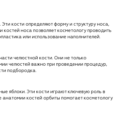
. Эти кости определяют форму и структуру носа,
и костей носа позволяет косметологу проводить
опластика или использование наполнителей.
части челюстной кости. Они не только
омии челюстей важно при проведении процедур,
сти подбородка.
ые яблоки. Эти кости играют ключевую роль в
ие анатомии костей орбиты помогает косметологу