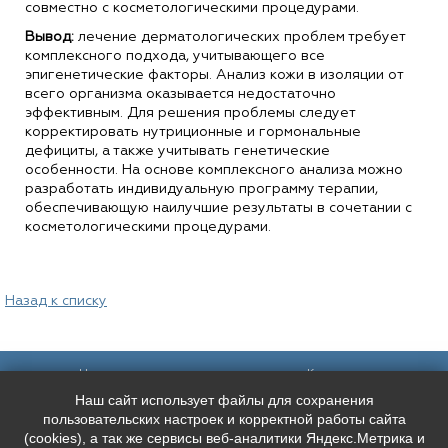
совместно с косметологическими процедурами.
Вывод:
лечение дерматологических проблем требует
комплексного подхода, учитывающего все
эпигенетические факторы. Анализ кожи в изоляции от
всего организма оказывается недостаточно
эффективным. Для решения проблемы следует
корректировать нутриционные и гормональные
дефициты, а также учитывать генетические
особенности. На основе комплексного анализа можно
разработать индивидуальную программу терапии,
обеспечивающую наилучшие результаты в сочетании с
косметологическими процедурами.
Назад к списку
Наш адрес:
Контакты:
Наш сайт использует файлы для сохранения
Санкт-Петербург,
+7 (
921
) 9606133
Каменноостровский пр. 61/2, вход в
+7 (
991
) 0165010
пользовательских настроек и корректной работы сайта
арку со стороны улицы Чапыгина
mederispb@yandex.ru
(cookies), а так же сервисы веб-аналитики Яндекс.Метрика и