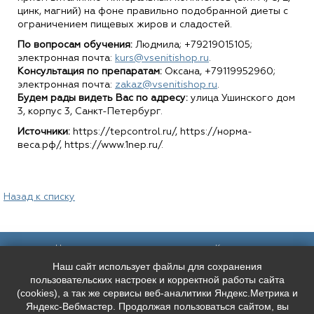
цинк, магний) на фоне правильно подобранной диеты с
ограничением пищевых жиров и сладостей.
По вопросам обучения:
Людмила; +79219015105;
электронная почта:
kurs@vsenitishop.ru
.
Консультация по препаратам:
Оксана, +79119952960;
электронная почта:
zakaz@vsenitishop.ru
.
Будем рады видеть Вас по адресу:
улица Ушинского дом
3, корпус 3, Санкт-Петербург.
Источники:
https://tepcontrol.ru/, https://норма-
веса.рф/, https://www.1nep.ru/.
Назад к списку
Наш адрес:
Контакты:
Наш сайт использует файлы для сохранения
Санкт-Петербург,
+7 (
921
) 9606133
Каменноостровский пр. 61/2, вход в
+7 (
991
) 0165010
пользовательских настроек и корректной работы сайта
арку со стороны улицы Чапыгина
mederispb@yandex.ru
(cookies), а так же сервисы веб-аналитики Яндекс.Метрика и
Режим работы: пн - пт: 10:00 - 18:00
Яндекс-Вебмастер. Продолжая пользоваться сайтом, вы