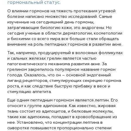
гормональный статус.
О влиянии гормонов на тяжесть протекания угревой
болезни написано множество исследований. Самые
изученные на сегодняшний день гормоны,
затрагивающие биологию кожи, это андрогены. Но
сегодня ученые в области дерматологии, косметологии
и биохимии со всего мира все больше стали обращать
внимание на роль пептидных гормонов в развитии акне.
Так, например, продуцируемый в волосяных фолликулах
и сальных железах грелин является частью
патогенетического механизма развития акне. За
грелином закрепилось популярное название гормон
голода. Оказалось, что он – основной эндогенный
лиганд рецепторов, стимулирующих секрецию гормона
роста, и как следствие быструю прибавку в весе и
стимуляцию аппетита.
Еще одним пептидным гормоном является лептин. Его
относят к группе адипокинов. Как известно, жировая
ткань состоит из адипоцитов, и белковые молекулы,
такие как адипокины, попадают в кровообращение из
нее. Установлено, что концентрации лептина в
сыворотке повышаются пропорционально степени