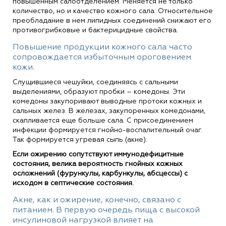
повышенным салоотделением. Меняется не только
количество, но и качество кожного сала. Относительное
преобладание в нем липидных соединений снижают его
противогрибковые и бактерицидные свойства.
Повышение продукции кожного сала часто
сопровождается избыточным ороговением
кожи.
Слущившиеся чешуйки, соединяясь с сальными
выделениями, образуют пробки – комедоны. Эти
комедоны закупоривают выводные протоки кожных и
сальных желез. В железах, закупоренных комедонами,
скапливается еще больше сала. С присоединением
инфекции формируется гнойно-воспалительный очаг.
Так формируется угревая сыпь (акне).
Если ожирению сопутствуют иммунодефицитные
состояния, велика вероятность гнойных кожных
осложнений (фурункулы, карбункулы, абсцессы) с
исходом в септические состояния.
Акне, как и ожирение, конечно, связано с
питанием. В первую очередь пища с высокой
инсулиновой нагрузкой влияет на