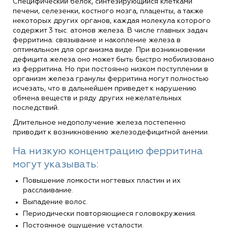
Специфический белок, синтезирующийся клетками
печени, селезенки, костного мозга, плаценты, а также
некоторых других органов, каждая молекула которого
содержит 3 тыс. атомов железа. В числе главных задач
ферритина: связывание и накопление железа в
оптимальном для организма виде. При возникновении
дефицита железа оно может быть быстро мобилизовано
из ферритина. Но при постоянно низком поступлении в
организм железа гранулы ферритина могут полностью
исчезать, что в дальнейшем приведет к нарушению
обмена веществ и ряду других нежелательных
последствий.
Длительное недополучение железа постепенно
приводит к возникновению железодефицитной анемии.
На низкую концентрацию ферритина
могут указывать:
Повышение ломкости ногтевых пластин и их
расслаивание.
Выпадение волос.
Периодически повторяющиеся головокружения.
Постоянное ощущение усталости.