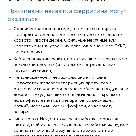
Причинами нехватки ферритина могут
оказаться:
Хроническая кровопотеря, в том числе и скрытая.
Предрасположенность к носовым кровотечениям и
кровоточивости десен. Обильные месячные или
кровотечения внутренних органов в анамнезе (ЖКТ,
гинекология).
Заболевания кишечника, протекающие с нарушением
всасывания железа (энтероколит, атрофический
гастрит, целиакия).
Неполноценное и нерациональное питание.
Недостаток железососдержащих продуктов в
рационе. Или чрезмерное употребление продуктов и
лекарств, ухудшающих его всасывание – крепкого
чая, кофе, клетчатки, препаратов, содержащих
магний, марганец, калий, фосфаты, омепразол,
аспирин.
Гипотиреоз. Недостаточная выработка гормонов
щитовидной железы, нарушение выработки желудком
соляной кислоты. В результате трехвалентное