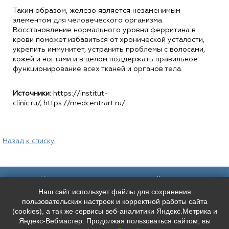
Таким образом, железо является незаменимым
элементом для человеческого организма.
Восстановление нормального уровня ферритина в
крови поможет избавиться от хронической усталости,
укрепить иммунитет, устранить проблемы с волосами,
кожей и ногтями и в целом поддержать правильное
функционирование всех тканей и органов тела.
Источники:
https://institut-
clinic.ru/, https://medcentrart.ru/.
Назад к списку
Наш адрес:
Контакты:
Наш сайт использует файлы для сохранения
Санкт-Петербург,
+7 (
921
) 9606133
Каменноостровский пр. 61/2, вход в
+7 (
991
) 0165010
пользовательских настроек и корректной работы сайта
арку со стороны улицы Чапыгина
mederispb@yandex.ru
(cookies), а так же сервисы веб-аналитики Яндекс.Метрика и
Режим работы: пн - пт: 10:00 - 18:00
Яндекс-Вебмастер. Продолжая пользоваться сайтом, вы