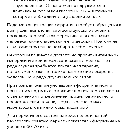
железо не превращается в усваиваемое
двухвалентное. Одновременно нарушается и
впитывание фолиевой кислоты и В12 – витаминов,
которые необходимы для усвоения железа.
Падении концентрации ферритина требует обращения к
врачу для назначения соответствующего лечения,
поскольку переизбыток ферритина для организма
человека также опасен, как и его дефицит. Поэтому не
стоит самостоятельно подбирать себе лечение.
Некоторым пациентам достаточно пропить витаминно-
минеральные комплексы, содержащие железо. Но в
ряде случаев требуется длительная терапия,
подразумевающая не только применение лекарств с
железом, но и ряда других медикаментов.
При незначительном уменьшении ферритина можно
попытаться поднять его количество при помощи диеты
с увеличенным потреблением продуктов животного
происхождения: печени, сердца, красного мяса,
морепродуктов и некоторых видов рыб.
Для нормального состояния кожи, волос и ногтей
гематологи советую держать показатель ферритина на
уровне в 60-70 мкг/л.