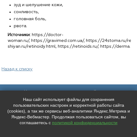
зуд и шелушение кожи,
сонливость,
головная боль,
рвота.
Источники:
https://doctor-
woman.ru/, https://gravimed.com.ua/, https://24stoma.ru/retino
shiyan.ru/retinoidy.html, https://retinoids.ru/, https://derma.
Назад к списку
Наш адрес:
Контакты:
Наш сайт использует файлы для сохранения
Санкт-Петербург,
+7 (
921
) 9606133
Каменноостровский пр. 61/2, вход в
+7 (
991
) 0165010
пользовательских настроек и корректной работы сайта
арку со стороны улицы Чапыгина
mederispb@yandex.ru
(cookies), а так же сервисы веб-аналитики Яндекс.Метрика и
Режим работы: пн - пт: 10:00 - 18:00
Яндекс-Вебмастер. Продолжая пользоваться сайтом, вы
соглашаетесь с
политикой конфиденциальности
Мы в социальных сетях:
ООО "ЛУЧШЕЕ ЛИЦО"
ИНН: 7804667527 КПП: 780401001


ОГРН: 1207800038346