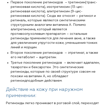
Первое поколение ретиноидов – третиноин(транс-
ретиноевая кислота), изотретиноин (13-цис-
ретиноевая кислота), алитретиноин (9-цис-
ретиноевая кислота). Сюда же относят – ретинол и
ретиналь, которые являются синтетическими
структурными аналогами витамина А. Помимо
алитретиноина, который является
противоопухолевым препаратом – остальные
ретиноиды применяются для лечения акне, а также
для увеличения упругости кожи, уменьшения тонких
линий и морщин.
Второе поколение ретиноидов – этретинат, а также
его метаболит – ацитретин.
Третье поколение ретиноидов – включает адапален,
тазаротен и бексаротен. Это синтетические
ретиноиды, которые по своей структуре совсем не
похожи на витамин А, но обладают
ретиноидподобным действием.
Действие на кожу при наружном
применении:
Ретиноиды легко проникают в роговой слой, переходят