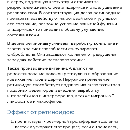
в дерму, подкожную клетчатку и отвечают за
разрастание живых слоев эпидермиса и отшелушивание
рогового слоя. В соответствующих дозах ретиноидные
препараты воздействуют на роговой слой и улучшают
его состояние, возможно усиление защитной функции
эпидермиса, что приводит к общему улучшению
состояния кожи.
В дерме ретиноиды усиливают выработку коллагена и
эластина за счет способности стимулировать
фибробласты. Они защищают коллаген от разрушения,
замедляя действие металлопротеиназ.
Также производные витамина А влияют на
ремоделирование волокон ретикулина и образование
новыхкапилляров в дерме. Наружное применение
ретиноидов способствует подавлению экспрессии толл-
подобных рецепторов, замедляет выработку
интерлейкинов и интерферонов, а также миграцию Т-
лимфоцитов и макрофагов.
Эффект от ретиноидов:
препятствуют чрезмерной пролиферации деления
клеток и ускоряют этот процесс, если он замедлен;