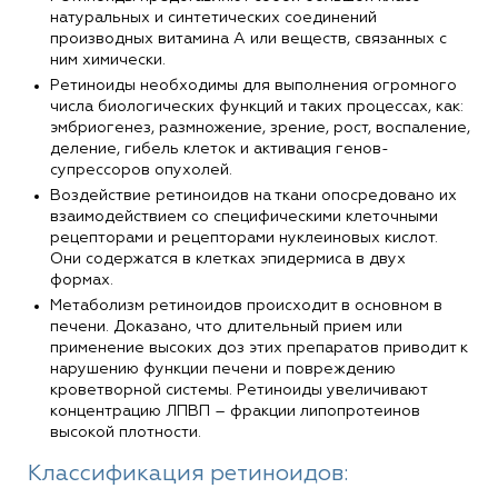
натуральных и синтетических соединений
производных витамина А или веществ, связанных с
ним химически.
Ретиноиды необходимы для выполнения огромного
числа биологических функций и таких процессах, как:
эмбриогенез, размножение, зрение, рост, воспаление,
деление, гибель клеток и активация генов-
супрессоров опухолей.
Воздействие ретиноидов на ткани опосредовано их
взаимодействием со специфическими клеточными
рецепторами и рецепторами нуклеиновых кислот.
Они содержатся в клетках эпидермиса в двух
формах.
Метаболизм ретиноидов происходит в основном в
печени. Доказано, что длительный прием или
применение высоких доз этих препаратов приводит к
нарушению функции печени и повреждению
кроветворной системы. Ретиноиды увеличивают
концентрацию ЛПВП – фракции липопротеинов
высокой плотности.
Классификация ретиноидов: