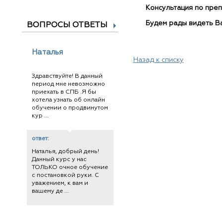
Консультация по преп
Будем рады видеть Ва
ВОПРОСЫ ОТВЕТЫ
Наталья
Назад к списку
Здравствуйте! В данный
период мне невозможно
приехать в СПБ .Я бы
хотела узнать об онлайн
обучении о продвинутом
кур ...
ответ:
Наталья, добрый день!
Данный курс у нас
ТОЛЬКО очное обучение
с постановкой руки. С
уважением, к вам и
вашему де ...