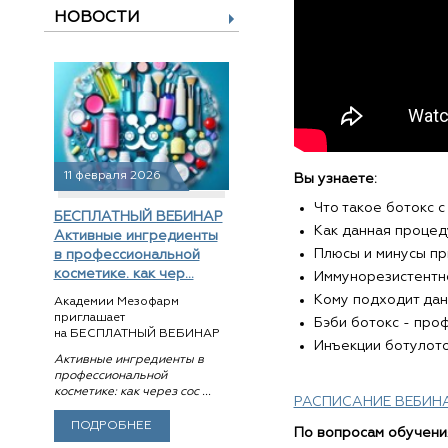
НОВОСТИ
11 февраля 2026
Вы узнаете:
Что такое ботокс с
БЕСПЛАТНЫЙ ВЕБИНАР
Как данная процед
Активные ингредиенты
Плюсы и минусы пр
в профессиональной
косметике. как чер...
Иммунорезистентно
Кому подходит да
Академии Мезофарм
приглашает
Бэби ботокс - про
на БЕСПЛАТНЫЙ ВЕБИНАР
Инъекции ботулото
Активные ингредиенты в
профессиональной
косметике: как через сос ...
РАСПИСАНИЕ ВЕБИНА
ПОДРОБНЕЕ
По вопросам обучени