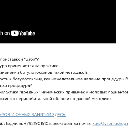
 приставкой "Бэби"?
ура применяется на практике.
именения ботулотоксинов такой методикой.
сть к ботулотоксину, как нежелательное явление процедуры B
нная процедура?
филактика "вредных" мимических привычек у молодых пациентов
ксина в периорбитальной области по данной методике.
РОВ И ОЧНЫХ ЗАНЯТИЙ ЗДЕСЬ.
я:
Людмила; +79219015105; электронная почта:
kurs@vsenitishop.