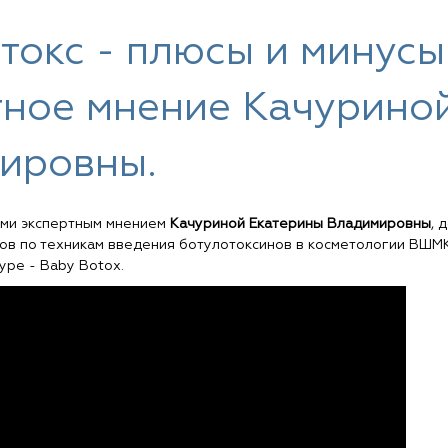
токс - плюсы и минус
тное мнение Качурино
ировны.
ами экспертным мнением
Качуриной Екатерины Владимировны
, 
ов по техникам введения ботулотоксинов в косметологии ВШМК
ре - Baby Botox.