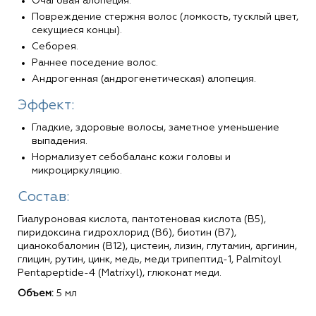
Очаговая алопеция.
Повреждение стержня волос (ломкость, тусклый цвет,
секущиеся концы).
Себорея.
Раннее поседение волос.
Андрогенная (андрогенетическая) алопеция.
Эффект:
Гладкие, здоровые волосы, заметное уменьшение
выпадения.
Нормализует себобаланс кожи головы и
микроциркуляцию.
Состав:
Гиалуроновая кислота, пантотеновая кислота (B5),
пиридоксина гидрохлорид (B6), биотин (B7),
цианокобаломин (B12), цистеин, лизин, глутамин, аргинин,
глицин, рутин, цинк, медь, меди трипептид-1, Palmitoyl
Pentapeptide-4 (Matrixyl), глюконат меди.
Объем:
5 мл