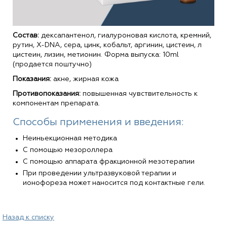
Состав:
дексапантенол, гиалуроновая кислота, кремний,
рутин, X-DNA, сера, цинк, кобальт, аргинин, цистеин, л
цистеин, лизин, метионин. Форма выпуска: 10ml
(продается поштучно)
Показания:
акне, жирная кожа
Противопоказания:
повышенная чувствительность к
компонентам препарата.
Способы применения и введения:
Неиньекционная методика
С помощью мезороллера
С помощью аппарата фракционной мезотерапии
При проведении ультразвуковой терапии и
ионофореза может наносится под контактные гели.
Назад к списку