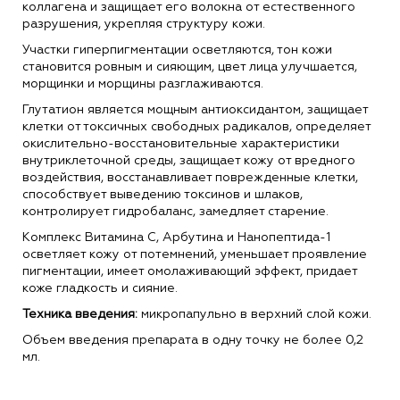
коллагена и защищает его волокна от естественного
разрушения, укрепляя структуру кожи.
Участки гиперпигментации осветляются, тон кожи
становится ровным и сияющим, цвет лица улучшается,
морщинки и морщины разглаживаются.
Глутатион является мощным антиоксидантом, защищает
клетки от токсичных свободных радикалов, определяет
окислительно-восстановительные характеристики
внутриклеточной среды, защищает кожу от вредного
воздействия, восстанавливает поврежденные клетки,
способствует выведению токсинов и шлаков,
контролирует гидробаланс, замедляет старение.
Комплекс Витамина С, Арбутина и Нанопептида-1
осветляет кожу от потемнений, уменьшает проявление
пигментации, имеет омолаживающий эффект, придает
коже гладкость и сияние.
Техника введения:
микропапульно в верхний слой кожи.
Объем введения препарата в одну точку не более 0,2
мл.