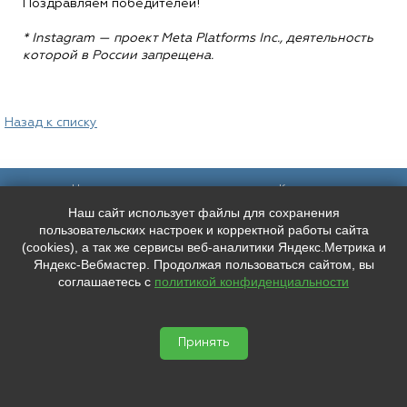
Поздравляем победителей!
* Instagram — проект Meta Platforms Inc., деятельность
которой в России запрещена.
Назад к списку
Наш адрес:
Контакты:
Наш сайт использует файлы для сохранения
Санкт-Петербург,
+7 (
921
) 9606133
Каменноостровский пр. 61/2, вход в
+7 (
991
) 0165010
пользовательских настроек и корректной работы сайта
арку со стороны улицы Чапыгина
mederispb@yandex.ru
(cookies), а так же сервисы веб-аналитики Яндекс.Метрика и
Режим работы: пн - пт: 10:00 - 18:00
Яндекс-Вебмастер. Продолжая пользоваться сайтом, вы
соглашаетесь с
политикой конфиденциальности
Мы в социальных сетях:
ООО "ЛУЧШЕЕ ЛИЦО"
ИНН: 7804667527 КПП: 780401001


ОГРН: 1207800038346
Принять