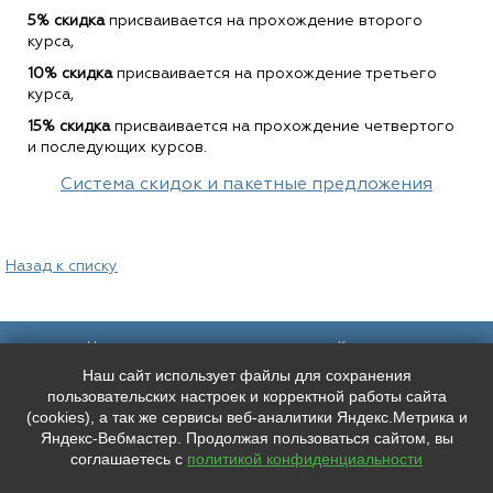
5% скидка
присваивается на прохождение второго
курса,
10% скидка
присваивается на прохождение третьего
курса,
15% скидка
присваивается на прохождение четвертого
и последующих курсов.
Система скидок и пакетные предложения
Назад к списку
Наш адрес:
Контакты:
Наш сайт использует файлы для сохранения
Санкт-Петербург,
+7 (
921
) 9606133
Каменноостровский пр. 61/2, вход в
+7 (
991
) 0165010
пользовательских настроек и корректной работы сайта
арку со стороны улицы Чапыгина
mederispb@yandex.ru
(cookies), а так же сервисы веб-аналитики Яндекс.Метрика и
Режим работы: пн - пт: 10:00 - 18:00
Яндекс-Вебмастер. Продолжая пользоваться сайтом, вы
соглашаетесь с
политикой конфиденциальности
Мы в социальных сетях:
ООО "ЛУЧШЕЕ ЛИЦО"
ИНН: 7804667527 КПП: 780401001