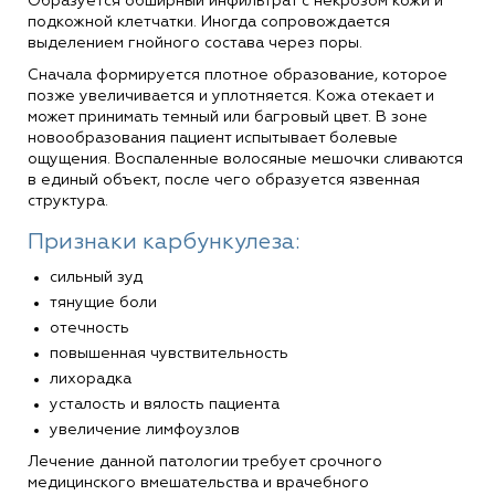
Образуется обширный инфильтрат с некрозом кожи и
подкожной клетчатки. Иногда сопровождается
выделением гнойного состава через поры.
Сначала формируется плотное образование, которое
позже увеличивается и уплотняется. Кожа отекает и
может принимать темный или багровый цвет. В зоне
новообразования пациент испытывает болевые
ощущения. Воспаленные волосяные мешочки сливаются
в единый объект, после чего образуется язвенная
структура.
Признаки карбункулеза:
сильный зуд
тянущие боли
отечность
повышенная чувствительность
лихорадка
усталость и вялость пациента
увеличение лимфоузлов
Лечение данной патологии требует срочного
медицинского вмешательства и врачебного