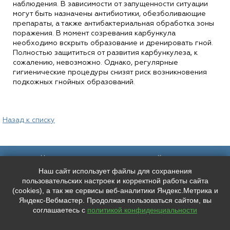
наблюдения. В зависимости от запущенности ситуации
могут быть назначены антибиотики, обезболивающие
препараты, а также антибактериальная обработка зоны
поражения. В момент созревания карбункула
необходимо вскрыть образование и дренировать гной.
Полностью защититься от развития карбункулеза, к
сожалению, невозможно. Однако, регулярные
гигиенические процедуры снизят риск возникновения
подкожных гнойных образований.
Назад к списку
Наш адрес:
Контакты:
Наш сайт использует файлы для сохранения
Санкт-Петербург,
+7 (
921
) 9606133
Каменноостровский пр. 61/2, вход в
+7 (
991
) 0165010
пользовательских настроек и корректной работы сайта
арку со стороны улицы Чапыгина
mederispb@yandex.ru
(cookies), а так же сервисы веб-аналитики Яндекс.Метрика и
Режим работы: пн - пт: 10:00 - 18:00
Яндекс-Вебмастер. Продолжая пользоваться сайтом, вы
соглашаетесь с
политикой конфиденциальности
Мы в социальных сетях:
ООО "ЛУЧШЕЕ ЛИЦО"
ИНН: 7804667527 КПП: 780401001