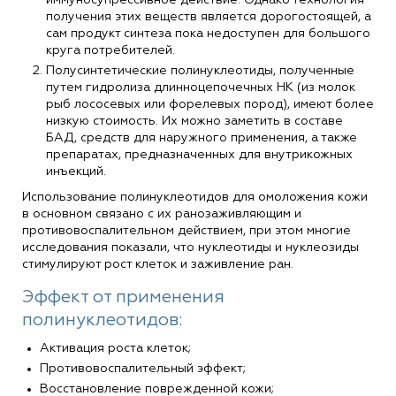
иммуносупрессивное действие. Однако технология
получения этих веществ является дорогостоящей, а
сам продукт синтеза пока недоступен для большого
круга потребителей.
Полусинтетические полинуклеотиды, полученные
путем гидролиза длинноцепочечных НК (из молок
рыб лососевых или форелевых пород), имеют более
низкую стоимость. Их можно заметить в составе
БАД, средств для наружного применения, а также
препаратах, предназначенных для внутрикожных
инъекций.
Использование полинуклеотидов для омоложения кожи
в основном связано с их ранозаживляющим и
противовоспалительном действием, при этом многие
исследования показали, что нуклеотиды и нуклеозиды
стимулируют рост клеток и заживление ран.
Эффект от применения
полинуклеотидов:
Активация роста клеток;
Противовоспалительный эффект;
Восстановление поврежденной кожи;