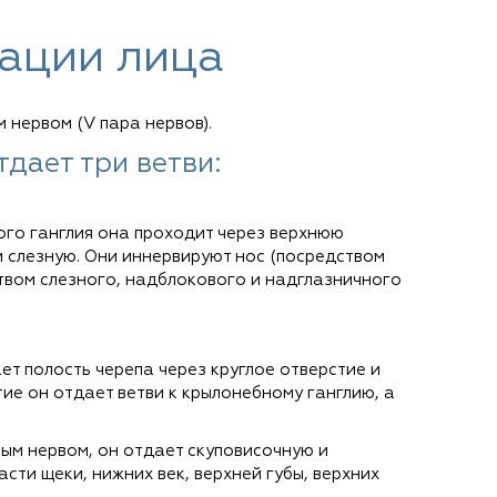
вации лица
 нервом (V пара нервов).
дает три ветви:
ного ганглия она проходит через верхнюю
и слезную. Они иннервируют нос (посредством
ством слезного, надблокового и надглазничного
ет полость черепа через круглое отверстие и
ие он отдает ветви к крылонебному ганглию, а
ным нервом, он отдает скуповисочную и
асти щеки, нижних век, верхней губы, верхних