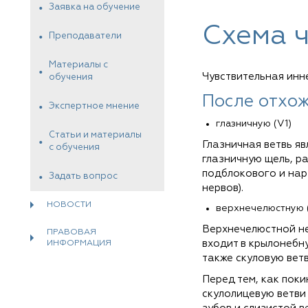
Заявка на обучение
Схема 
Преподаватели
Материалы с
Чувствительная инн
обучения
После отхож
Экспертное мнение
глазничную (V1)
Статьи и материалы
Глазничная ветвь я
с обучения
глазничную щель, ра
подблокового и нар
Задать вопрос
нервов).
НОВОСТИ
верхнечелюстную 
Верхнечелюстной не
ПРАВОВАЯ
входит в крылонебн
ИНФОРМАЦИЯ
также скуловую ветв
Перед тем, как пок
скулолицевую ветви 