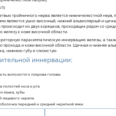
ерхнечелюстной пазухи).
V3)
етвью тройничного нерва является нижнечелюстной нерв, 
вями являются ушно-височный, нижний альвеолярный и щеч
 происходит из двух корешков, проходящих рядом со средн
 железу к коже височной области.
креторную парасимпатическую иннервацию железы, а такж
о прохода и кожи височной области. Щечная и нижняя альв
ка, нижнюю губу и слизистую.
ительной иннервации:
сть волосистого покрова головы
а полостей носа и рта
и языка, зубы
й лицевого черепа
оболочка передней и средней черепной ямки