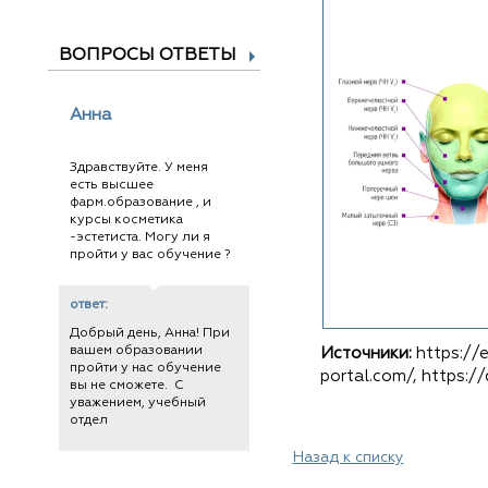
ВОПРОСЫ ОТВЕТЫ
Анна
Здравствуйте. У меня
есть высшее
фарм.образование , и
курсы косметика
-эстетиста. Могу ли я
пройти у вас обучение ?
ответ:
Добрый день, Анна! При
вашем образовании
Источники:
https://
пройти у нас обучение
portal.com/, https:/
вы не сможете. С
уважением, учебный
отдел
Назад к списку