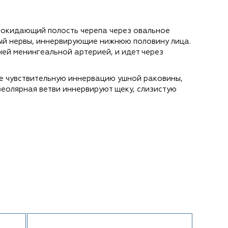
покидающий полость черепа через овальное
ный нервы, иннервирующие нижнюю половину лица.
ей менингеальной артерией, и идет через
е чувствительную иннервацию ушной раковины,
еолярная ветви иннервируют щеку, слизистую