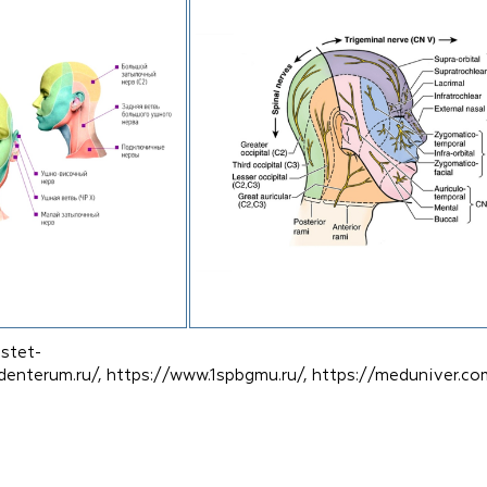
estet-
/denterum.ru/, https://www.1spbgmu.ru/, https://meduniver.co