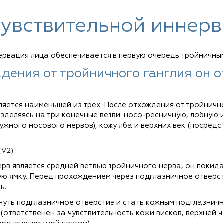
чувствительной иннер
ервация лица обеспечивается в первую очередь тройничным
дения от тройничного ганглия он от
вляется наименьшей из трех. После отхождения от тройнич
зделяясь на три конечные ветви: носо-ресничную, лобную 
ужного носового нервов), кожу лба и верхних век (посред
(V2)
рв является средней ветвью тройничного нерва, он покида
ую ямку. Перед прохождением через подглазничное отверст
ь.
инуть подглазничное отверстие и стать кожным подглазнич
(ответственен за чувствительность кожи висков, верхней ч