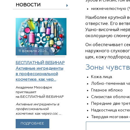
зубов и слизистой в
НОВОСТИ
нижнечелюстную (
Наиболее крупной в
отверстие. Его вет
Ушно-височный нерв
околоушную слюнную
Он обеспечивает се
наружного слуховог
11 февраля 2026
щек, кожу подбород
БЕСПЛАТНЫЙ ВЕБИНАР
Зоны чувств
Активные ингредиенты
в профессиональной
Кожа лица
косметике. как чер...
Лобно-теменная ча
Академии Мезофарм
Глазное яблоко
приглашает
Слизистая оболочк
на БЕСПЛАТНЫЙ ВЕБИНАР
Передние две трет
Активные ингредиенты в
профессиональной
Надкостница косте
косметике: как через сос ...
Твердая мозговая 
ПОДРОБНЕЕ