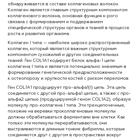
обнаруживается в составе коллагеновых волокон.
Коллаген является главным структурным компонентом
коллагенового волокна, основная функция к-рого
связана с формированием и поддержанием
специфической структуры органов и тканей в процессе
роста и развития организма.
Коллаген I типа — наиболее широко распространенный
коллаген, который является важным структурным
компонентом сухожилий и других соединительных
тканей. Ген COL1А1 кодирует белок альфа-1 цепи
коллагена I типа и является потенциально значимым в
формировании генетической предрасположенности
к остеопорозу и хрупкости костей с риском переломов.
Ген COL1A1 продуцирует про-альфа1(I) цепь. Эта цепь
соединяется с другой про-альфа1 цепью, а также с про-
альфа2 цепью (продуцируемой геном COL1A2), образуя
молекулу про-коллагена I типа. Эти трехцепочечные,
похожие на веревки проколлагеновые молекулы
должны обрабатываться ферментами вне клетки. Как
только эти молекулы перерабатываются, они
выстраиваются в длинные тонкие фибриллы, которые
соединяются друг с другом в пространствах вокруг