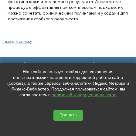
фототипа кожи и желаемого результата. Аппаратные
процедуры эффективны при комплексном подходе: их
можно сочетать с химическими пилингами и уходами для
достижения стойкого результата.
Назад к списку
Наш адрес:
Контакты:
Наш сайт использует файлы для сохранения
Санкт-Петербург,
+7 (
921
) 9606133
Каменноостровский пр. 61/2, вход в
+7 (
991
) 0165010
пользовательских настроек и корректной работы сайта
арку со стороны улицы Чапыгина
mederispb@yandex.ru
(cookies), а так же сервисы веб-аналитики Яндекс.Метрика и
Режим работы: пн - пт: 10:00 - 18:00
Яндекс-Вебмастер. Продолжая пользоваться сайтом, вы
соглашаетесь с
политикой конфиденциальности
Мы в социальных сетях:
ООО "ЛУЧШЕЕ ЛИЦО"
ИНН: 7804667527 КПП: 780401001


ОГРН: 1207800038346
Принять