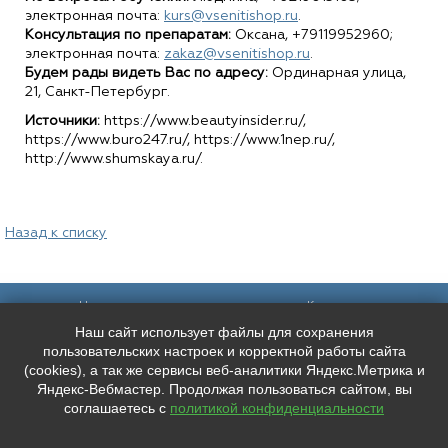
электронная почта:
kurs@vsenitishop.ru
.
Консультация по препаратам:
Оксана, +79119952960;
электронная почта:
zakaz@vsenitishop.ru
.
Будем рады видеть Вас по адресу:
Ординарная улица,
21, Санкт-Петербург.
Источники:
https://www.beautyinsider.ru/,
https://www.buro247.ru/, https://www.1nep.ru/,
http://www.shumskaya.ru/.
Назад к списку
Наш адрес:
Контакты:
Наш сайт использует файлы для сохранения
Санкт-Петербург,
+7 (
921
) 9606133
Каменноостровский пр. 61/2, вход в
+7 (
991
) 0165010
пользовательских настроек и корректной работы сайта
арку со стороны улицы Чапыгина
mederispb@yandex.ru
(cookies), а так же сервисы веб-аналитики Яндекс.Метрика и
Режим работы: пн - пт: 10:00 - 18:00
Яндекс-Вебмастер. Продолжая пользоваться сайтом, вы
соглашаетесь с
политикой конфиденциальности
Мы в социальных сетях:
ООО "ЛУЧШЕЕ ЛИЦО"
ИНН: 7804667527 КПП: 780401001