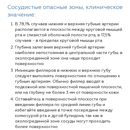
Сосудистые опасные зоны, клиническое
значение:
В 78,1% случаев нижняя и верхняя губные артерии
располагаются в плоскости между круговой мышцей
рта и слизистой оболочкой полости рта, в 17,5%
случаев - в пределах круговой мышцы рта.
Глубина залегания верхней губной артерии
наиболее непостоянная в центральной части губы; в
околосрединной зоне она чаще проходит
поверхностно.
Инъекции филлеров в нижнюю и верхнюю губу
следует выполнять поверхностнее по отношению к
губным артериям. Обычно филлер вводят в
подкожной или поверхностной мышечной плоскости,
или на глубину не более 3 мм от поверхности кожи.
Оставайтесь в поверхностной плоскости при
введении филлера по средней линии губы и
избегайте введения в точке посередине между
комиссурой рта и дугой Купидона, так как в
околосрединной зоне сосуды могут проходить
более поверхностно.