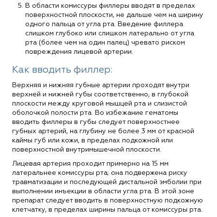
В области комиссуры филлеры вводят в пределах
поверхностной плоскости, не дальше чем на ширину
одного пальца от угла рта. Введение филлера
слишком глубоко или слишком латерально от угла
рта (более чем на один палец) чревато риском
повреждения лицевой артерии.
Как вводить филлер:
Верхняя и нижняя губные артерии проходят внутри
верхней и нижней губы соответственно, в глубокой
плоскости между круговой мышцей рта и слизистой
оболочкой полости рта. Во избежание гематомы
вводить филлеры в губы следует поверхностнее
губных артерий, на глубину не более 3 мм от красной
каймы губ или кожи, в пределах подкожной или
поверхностной внутримышечной плоскости.
Лицевая артерия проходит примерно на 15 мм
латеральнее комиссуры рта; она подвержена риску
травматизации и последующей дистальной эмболии при
выполнении инъекции в области угла рта. В этой зоне
препарат следует вводить в поверхностную подкожную
клетчатку, в пределах ширины пальца от комиссуры рта.