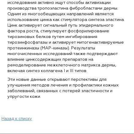
исследования активно ищут способы активизации
производства тропоэластина фибробластами дермы.
Одним из многообещающих направлений является
использование цинка как стимулятора синтеза эластина.
Цинк активирует сигнальный путь эпидермального
фактора роста, стимулирует фосфорилирование
тирозиновых белков путем ингибирования
тирозинфосфатазы и активирует митогенактивируемые
протеинкиназы (MAP-киназы). Результаты
многочисленных исследований также подтверждают
влияние цинксодержащих препаратов на
ремоделирование межклеточного матрикса дермы,
включая синтез коллагена I и III типов.
Эти новые данные открывают перспективы для
улучшения методов лечения и профилактики кожных
заболеваний, связанных с потерей эластичности и
упругости кожи.
Назад к списку