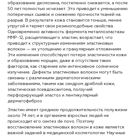
образование десмозина, постепенно снижается, а после
50 лет полностью исчезает. Это приводит к уменьшению
поперечных сшивок и снижению прочности тканей на
разрыв. В результате кожа становится тоньше, менее
упругой и теряет свои резиноподобные свойства.
Одновременно активность фермента металлоэластазы
MMP-12, расщепляющего эластин, возрастает, что
приводит к структурным изменениям эластиновых
волокон — их утолщению и гранулярным отложениям.
Эти изменения способствуют потере эластичности кожи
и образованию морщин, даже в отсутствие таких
факторов, как старение или интенсивное солнечное
излучение. Дефекты эластиновых волокон могут быть
связаны с различными дерматологическими
заболеваниями, такими как синдром дряблой кожи,
эластическая псевдоксантома, ползучий
перфорирующий эластоз и лентикулярный
дерматофиброз.
Эластин имеет среднюю продолжительность полужизни
около 74 лет, и в организме взрослых людей не
происходит его синтез de novo. Поэтому
восстановление эластиновых волокон в коже является
важной задачей в медицинской косметологии. Научные