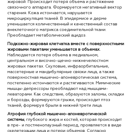
жировой. Происходит потеря объема и растяжение
связочного аппарата. Формируется негативный вектор
старения. Кожа истончается, нарушается
микроциркуляция тканей. В эпидермисе и дерме
уменьшается количественный и качественный состав
внеклеточного матрикса соединительной ткани.
Преобладает метаболический ацидоз.
Подкожно-жировая клетчатка вместе с поверхностными
жировыми пакетами уменьшается в объемах.
Наблюдается потеря объема в медиальном,
центральном и височно-щечно-нижнечелюстном
жировых пакетах. Скуловые, инфраорбитальные,
массетерные и мандибулярные связки лица, а также
поверхностная мышечно-апоневротическая система,
постепенно истончаются и растягиваются. Мимические
мышцы-депрессоры преобладают над мышцами-
леваторами. Как следствие, образуются заломы, складки
и борозды, формируются грыжи, происходит птоз
тканей, формируя брыли в нижней трети лица.
Атрофия глубокой мышечно-апоневротической
системы
, глубокого жира и костей, которая происходит
в пре- и постменопаузный период, проявляется в виде
скелетезации лица и потери объемов. Согласно