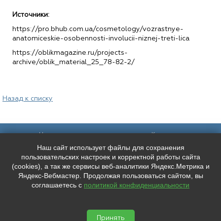
Источники:
https://pro.bhub.com.ua/cosmetology/vozrastnye-
anatomiceskie-osobennosti-involucii-niznej-treti-lica
https://oblikmagazine.ru/projects-
archive/oblik_material_25_78-82-2/
Назад к списку
Наш адрес:
Контакты:
Наш сайт использует файлы для сохранения
Санкт-Петербург,
+7 (
921
) 9606133
Каменноостровский пр. 61/2, вход в
+7 (
991
) 0165010
пользовательских настроек и корректной работы сайта
арку со стороны улицы Чапыгина
mederispb@yandex.ru
(cookies), а так же сервисы веб-аналитики Яндекс.Метрика и
Режим работы: пн - пт: 10:00 - 18:00
Яндекс-Вебмастер. Продолжая пользоваться сайтом, вы
соглашаетесь с
политикой конфиденциальности
Мы в социальных сетях:
ООО "ЛУЧШЕЕ ЛИЦО"
ИНН: 7804667527 КПП: 780401001


ОГРН: 1207800038346
Принять