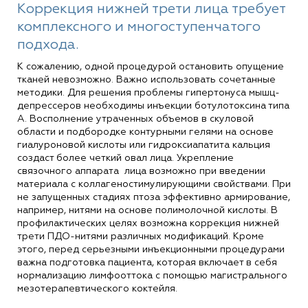
Коррекция нижней трети лица требует
комплексного и многоступенчатого
подхода.
К сожалению, одной процедурой остановить опущение
тканей невозможно. Важно использовать сочетанные
методики. Для решения проблемы гипертонуса мышц-
депрессеров необходимы инъекции ботулотоксина типа
А. Восполнение утраченных объемов в скуловой
области и подбородке контурными гелями на основе
гиалуроновой кислоты или гидроксиапатита кальция
создаст более четкий овал лица. Укрепление
связочного аппарата
лица возможно при введении
материала с коллагеностимулирующими свойствами. При
не запущенных стадиях птоза эффективно армирование,
например, нитями на основе полимолочной кислоты. В
профилактических целях возможна коррекция нижней
трети ПДО-нитями различных модификаций. Кроме
этого, перед серьезными инъекционными процедурами
важна подготовка пациента, которая включает в себя
нормализацию лимфооттока с помощью магистрального
мезотерапевтического коктейля.