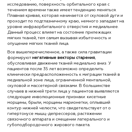
исследованию, поверхность орбитального края с
течением времени также имеет тенденцию меняться.
Плавная кривая, которая начинается от скуловой дуги и
проходит по подглазничному краю, немного западает на
уровне инфраорбитального отверстия и медиальнее.
Данный процесс влияет на состояние прилежащих
мягких тканей, тем самым вызывая избыточность и
опущение мягких тканей лица.
Все вышеперечисленное, а также сила гравитации
формируют
негативные векторы старения
,
обусловливая движение тканей медиально вниз. У
пациентов после 35 лет возможно определить
клинически предрасположенность к миграции тканей в
медиальной зоне лица, ограниченной ментальной,
скуловой и массетерной связками. В большинстве
случаев в нижней трети лица у пациентов выявляются
следующие инволюционные признаки: кисетные
морщины, брыли, морщины марионетки, оплывший
контур нижней челюсти, что свидетельствует от о
гипертонусе мышц-депрессеров, растяжении
связочного аппарата и смещении латерального и
губоподбородочного жирового пакета.