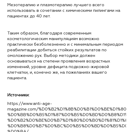
Мезотерапию и плазмотерапию лучшего всего
использовать в сочетании с химическими пилингами на
пациентах до 40 лет.
Таким образом, благодаря современным
косметологическим манипуляциям возможно
практически безболезненно и с минимальным периодом
реабилитации добиться стойких результатов по
омоложению рук. Выбор методики должен
основываться на степени проявления возрастных
изменений, уровне дефицита подкожно-жировой
клетчатки, и, конечно же, на пожеланиях вашего
пациента.
Источники:
https://www.anti-age-
magazine.com/%D0%B2%D1%8B%D0%B1%D0%BE%D1%80-
%D0%BB%D0%B5%D1%87%D0%B5%D0%BD%D0%B8%D1%8F
%D0%B2%D0%BE%D0%B7%D1%80%D0%B0%D1%81%D1%82
%D0%B8%D0%B7%D0%BC%D0%B5%D0%BD%D0%B5%D0%
%D0%BA/