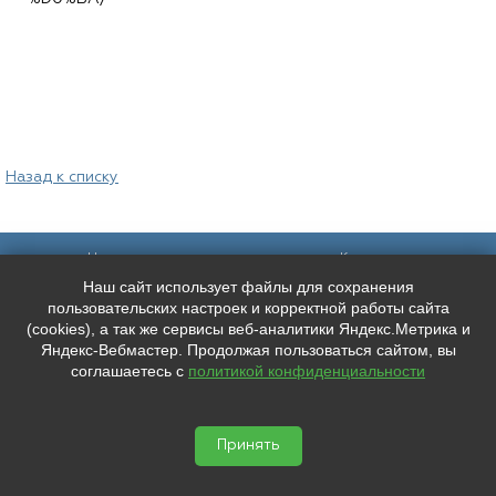
Назад к списку
Наш адрес:
Контакты:
Наш сайт использует файлы для сохранения
Санкт-Петербург,
+7 (
921
) 9606133
Каменноостровский пр. 61/2, вход в
+7 (
991
) 0165010
пользовательских настроек и корректной работы сайта
арку со стороны улицы Чапыгина
mederispb@yandex.ru
(cookies), а так же сервисы веб-аналитики Яндекс.Метрика и
Режим работы: пн - пт: 10:00 - 18:00
Яндекс-Вебмастер. Продолжая пользоваться сайтом, вы
соглашаетесь с
политикой конфиденциальности
Мы в социальных сетях:
ООО "ЛУЧШЕЕ ЛИЦО"
ИНН: 7804667527 КПП: 780401001


ОГРН: 1207800038346
Принять