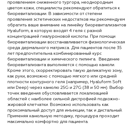
проявлением сниженного тургора, неоднородным
цветом кожи, специалисты рекомендуют обратиться к
биоревитализации. В зависимости от степени
проявления эстетических недостатков мы рекомендуем
обратить ваше внимание на линейку биоревитализантов
Hyaluform, в которую входят 4 геля с разной
концентрацией гиалуроновой кислоты. При помощи
биоревитализации восстанавливается физиологическая
среда дермального матрикса. Для пациентов после 35
лет предпочтительна комбинированный курс
биоревитализации и химического пилинга.
Введение
биоревитализанта выполняется с помощью канюли.
Кроме этого, скорректировать такую деликатную зону,
как руки, возможно с помощью мягкого или средней
плотности контурного геля (например, Hyaluform Soft
или Deep) через канюлю 25G и 27G (38 и 50 мм). Выбор
точек введения обусловливается локализацией
областей с наиболее сильной дистрофией подкожно-
жировой клетчатки. Возможно использовать как
проксимальный доступ для инъекции, так и дистальный.
Применяя канюльную методику, процедура проходит
максимально комфортно для пациента.