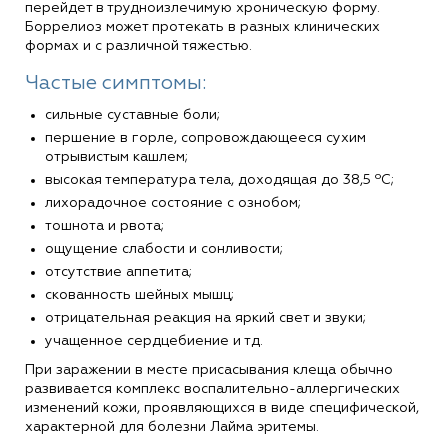
перейдет в трудноизлечимую хроническую форму.
Боррелиоз может протекать в разных клинических
формах и с различной тяжестью.
Частые симптомы:
сильные суставные боли;
першение в горле, сопровождающееся сухим
отрывистым кашлем;
высокая температура тела, доходящая до 38,5 ºС;
лихорадочное состояние с ознобом;
тошнота и рвота;
ощущение слабости и сонливости;
отсутствие аппетита;
скованность шейных мышц;
отрицательная реакция на яркий свет и звуки;
учащенное сердцебиение и тд.
При заражении в месте присасывания клеща обычно
развивается комплекс воспалительно-аллергических
изменений кожи, проявляющихся в виде специфической,
характерной для болезни Лайма эритемы.