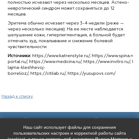
полностью исчезают через несколько месяцев. Астено-
невротический синдром может сохраняться до 12
месяцев.
Эритема обычно исчезает через 3‑4 недели (реже —
через несколько месяцев). На ее месте наблюдается
шелушение кожи, гиперпигментация, а больной будет
отмечать зуд, покалывание и снижение болевой
чувствительности.
Источники:
https://www.katrenstyle.ru/, https://www.spina.ru/
portal.ru/, https://www.medicina.ru/, https://www.invitro.ru/, ht
lajma-kleshhevoj-
borrelioz/, https://citilab.ru/, https://yusupovs.com/.
Назад к списку
Наш адрес:
Контакты:
Наш сайт использует файлы для сохранения
Санкт-Петербург,
+7 (
921
) 9606133
Каменноостровский пр. 61/2, вход в
+7 (
991
) 0165010
пользовательских настроек и корректной работы сайта
арку со стороны улицы Чапыгина
mederispb@yandex.ru