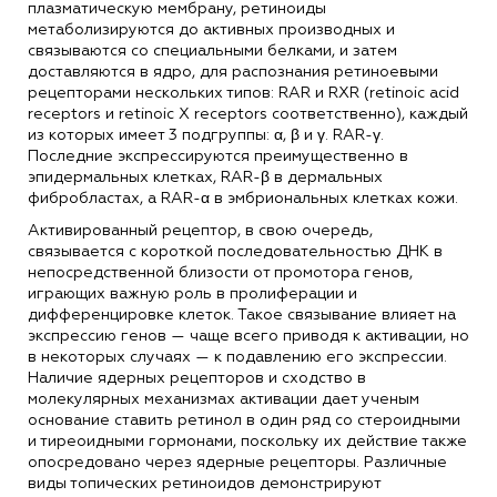
плазматическую мембрану, ретиноиды
метаболизируются до активных производных и
связываются со специальными белками, и затем
доставляются в ядро, для распознания ретиноевыми
рецепторами нескольких типов: RAR и RXR (retinoic acid
receptors и retinoic X receptors соответственно), каждый
из которых имеет 3 подгруппы: α, β и γ. RAR-γ.
Последние экспрессируются преимущественно в
эпидермальных клетках, RAR-β в дермальных
фибробластах, а RAR-α в эмбриональных клетках кожи.
Активированный рецептор, в свою очередь,
связывается с короткой последовательностью ДНК в
непосредственной близости от промотора генов,
играющих важную роль в пролиферации и
дифференцировке клеток. Такое связывание влияет на
экспрессию генов — чаще всего приводя к активации, но
в некоторых случаях — к подавлению его экспрессии.
Наличие ядерных рецепторов и сходство в
молекулярных механизмах активации дает ученым
основание ставить ретинол в один ряд со стероидными
и тиреоидными гормонами, поскольку их действие также
опосредовано через ядерные рецепторы. Различные
виды топических ретиноидов демонстрируют