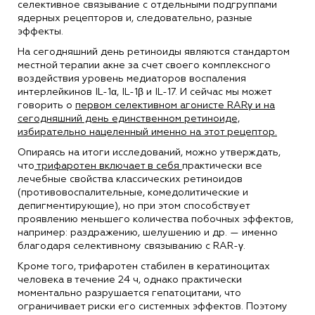
селективное связывание с отдельными подгруппами
ядерных рецепторов и, следовательно, разные
эффекты.
На сегодняшний день ретиноиды являются стандартом
местной терапии акне за счет своего комплексного
воздействия уровень медиаторов воспаления
интерлейкинов IL-1α, IL-1β и IL-17. И сейчас мы может
говорить о
первом селективном агонисте RARγ и на
сегодняшний день единственном ретиноиде,
избирательно нацеленный именно на этот рецептор.
Опираясь на итоги исследований, можно утверждать,
что
трифаротен включает в себя
практически все
лечебные свойства классических ретиноидов
(противовоспалительные, комедолитические и
депигментирующие), но при этом способствует
проявлению меньшего количества побочных эффектов,
например: раздражению, шелушению и др. — именно
благодаря селективному связыванию с RAR-γ.
Кроме того, трифаротен стабилен в кератиноцитах
человека в течение 24 ч, однако практически
моментально разрушается гепатоцитами, что
ограничивает риски его системных эффектов. Поэтому