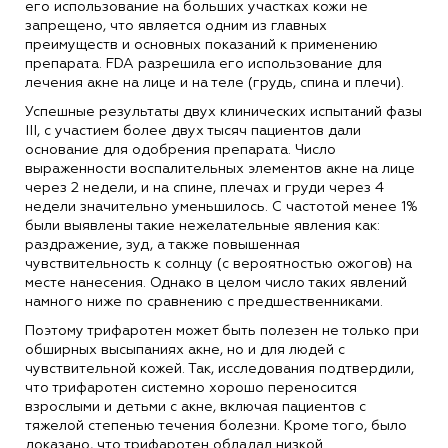
его использование на больших участках кожи не
запрещено, что является одним из главных
преимуществ и основных показаний к применению
препарата. FDA разрешила его использование для
лечения акне на лице и на теле (грудь, спина и плечи).
Успешные результаты двух клинических испытаний фазы
III, с участием более двух тысяч пациентов дали
основание для одобрения препарата. Число
выраженности воспалительных элементов акне на лице
через 2 недели, и на спине, плечах и груди через 4
недели значительно уменьшилось. С частотой менее 1%
были выявлены такие нежелательные явления как:
раздражение, зуд, а также повышенная
чувствительность к солнцу (с вероятностью ожогов) на
месте нанесения. Однако в целом число таких явлений
намного ниже по сравнению с предшественниками.
Поэтому трифаротен может быть полезен не только при
обширных высыпаниях акне, но и для людей с
чувствительной кожей. Так, исследования подтвердили,
что трифаротен системно хорошо переносится
взрослыми и детьми с акне, включая пациентов с
тяжелой степенью течения болезни. Кроме того, было
доказано, что трифаротен обладал низкой