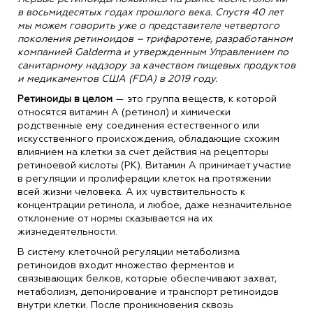
в восьмидесятых годах прошлого века. Спустя 40 лет
мы можем говорить уже о представителе четвертого
поколения ретиноидов – трифаротене, разработанном
компанией Galderma и утвержденным Управлением по
санитарному надзору за качеством пищевых продуктов
и медикаментов США (FDA) в 2019 году.
Ретиноиды в целом
— это группа веществ, к которой
относятся витамин А (ретинол) и химически
родственные ему соединения естественного или
искусственного происхождения, обладающие схожим
влиянием на клетки за счет действия на рецепторы
ретиноевой кислоты (РК). Витамин А принимает участие
в регуляции и пролиферации клеток на протяжении
всей жизни человека. А их чувствительность к
концентрации ретинола, и любое, даже незначительное
отклонение от нормы сказывается на их
жизнедеятельности.
В систему клеточной регуляции метаболизма
ретиноидов входит множество ферментов и
связывающих белков, которые обеспечивают захват,
метаболизм, депонирование и транспорт ретиноидов
внутри клетки. После проникновения сквозь