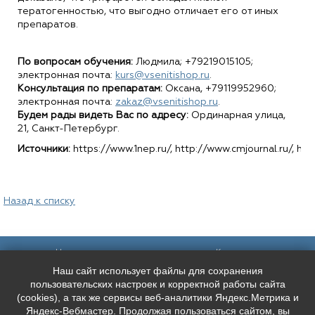
тератогенностью, что выгодно отличает его от иных
препаратов.
По вопросам обучения:
Людмила; +79219015105;
электронная почта:
kurs@vsenitishop.ru
.
Консультация по препаратам:
Оксана, +79119952960;
электронная почта:
zakaz@vsenitishop.ru
.
Будем рады видеть Вас по адресу:
Ординарная улица,
21, Санкт-Петербург.
Источники:
https://www.1nep.ru/, http://www.cmjournal.ru/, htt
Назад к списку
Наш адрес:
Контакты:
Наш сайт использует файлы для сохранения
Санкт-Петербург,
+7 (
921
) 9606133
Каменноостровский пр. 61/2, вход в
+7 (
991
) 0165010
пользовательских настроек и корректной работы сайта
арку со стороны улицы Чапыгина
mederispb@yandex.ru
(cookies), а так же сервисы веб-аналитики Яндекс.Метрика и
Режим работы: пн - пт: 10:00 - 18:00
Яндекс-Вебмастер. Продолжая пользоваться сайтом, вы