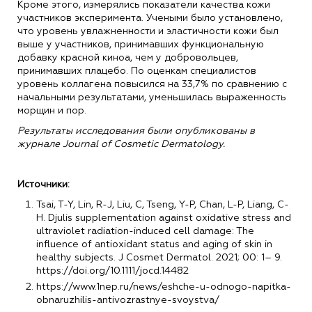
Кроме этого, измерялись показатели качества кожи
участников эксперимента. Учеными было установлено,
что уровень увлажненности и эластичности кожи был
выше у участников, принимавших функциональную
добавку красной киноа, чем у добровольцев,
принимавших плацебо. По оценкам специалистов
уровень коллагена повысился на 33,7% по сравнению с
начальными результатами, уменьшилась выраженность
морщин и пор.
Результаты исследования были опубликованы в
журнале Journal of Cosmetic Dermatology.
Источники:
Tsai, T-Y, Lin, R-J, Liu, C, Tseng, Y-P, Chan, L-P, Liang, C-
H. Djulis supplementation against oxidative stress and
ultraviolet radiation-induced cell damage: The
influence of antioxidant status and aging of skin in
healthy subjects. J Cosmet Dermatol. 2021; 00: 1– 9.
https://doi.org/10.1111/jocd.14482
https://www.1nep.ru/news/eshche-u-odnogo-napitka-
obnaruzhilis-antivozrastnye-svoystva/