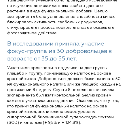
Тайваньскими учеными было проведено исследование
по изучению антиоксидантных свойств данного
растения в виде функциональной добавки. Целью
эксперимента было установление способности киноа
блокировать активность свободных радикалов,
стимулировать процесс неоколлагенеза и оказывать
фотозащитное действие.
В исследовании приняла участие
фокус-группа из 30 добровольцев в
возрасте от 35 до 55 лет.
Участников произвольно поделили на две группы:
плацебо и группу, принимающую напиток на основе
красной киноа. Добровольцы должны были выпивать 50
мл функционального напитка или же плацебо каждый на
протяжении 8 недель. Спустя 8 недель после начала
эксперимента был взят контрольной анализ крови у
каждого участника исследования. Оказалось, что у тех,
кто принимал функциональный напиток на основе
красной киноа, значительно вырос уровень
сывороточной биохимической супероксиддисмутазы
(SOD) и каталазы (+ 9,5% и + 124,8%).