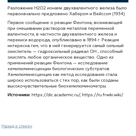
Разложение H2O2 ионами двухвалентного железа было
первоначально предложено Хабером и Вейссом (1934).
Первое сообщение о реакции Фентона, возникающей
при смешивании растворов металлов переменной
валентности, в частности двухвалентного железа и
перекиси водорода, опубликовано в 1894 г. Реакция
интересна тем, что в ней генерируется самый сильный
окислитель — гидроксильный радикал OH , способный
окислять любое органическое вещество. Одно из
применений реакции Фентона — исследование
хемилюминесценции биологических субстратов.
Хемилюминесценция как метод исследования стала
широко использоваться с тех пор, как были созданы
высокочувствительные биохемилюминометры.
Источники:
https://dic.academic.ru/, https://ru.frwiki.wiki/.
Назад к списку