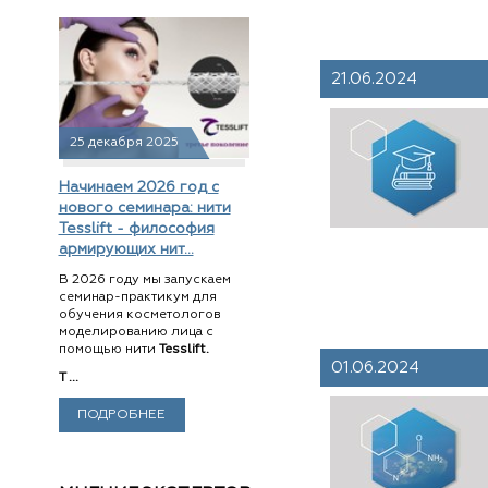
21.06.2024
25 декабря 2025
Начинаем 2026 год с
нового семинара: нити
Tesslift - философия
армирующих нит...
В 2026 году мы запускаем
семинар-практикум для
обучения косметологов
моделированию лица с
помощью нити
Tesslift.
01.06.2024
T ...
ПОДРОБНЕЕ