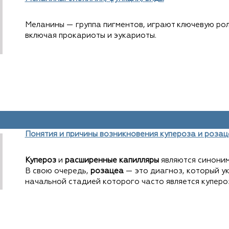
Меланины — группа пигментов, играют ключевую рол
включая прокариоты и эукариоты.
Понятия и причины возникновения купероза и розац
Купероз
и
расширенные капилляры
являются синони
В свою очередь,
розацеа
— это диагноз, который у
начальной стадией которого часто является куперо