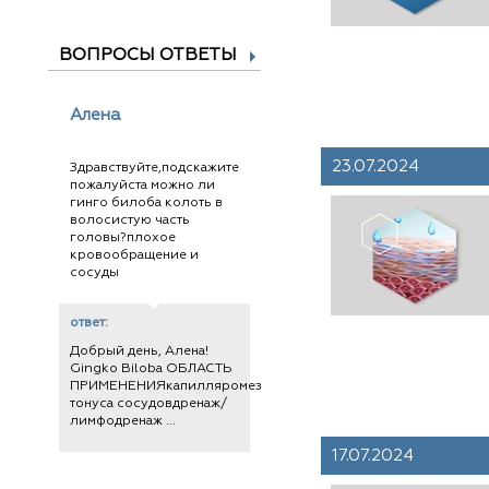
ВОПРОСЫ ОТВЕТЫ
Алена
23.07.2024
Здравствуйте,подскажите
пожалуйста можно ли
гинго билоба колоть в
волосистую часть
головы?плохое
кровообращение и
сосуды
ответ:
Добрый день, Алена!
Gingko Biloba ОБЛАСТЬ
ПРИМЕНЕНИЯкапилляромезотерапияповышение
тонуса сосудовдренаж/
лимфодренаж ...
17.07.2024