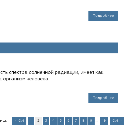
Подробнее
сть спектра солнечной радиации, имеет как
а организм человека.
Подробнее
ица:
...
Ctrl
1
2
3
4
5
6
7
8
9
19
Ctrl